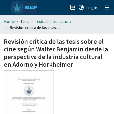
(current)
Log In
menu.section.about_menu
Home
Tesis
Tesis de Licenciatura
Revisión crítica de las tesis sobre el cine según Walter Benjamin desde la perspectiva de la industria cultural en Adorno y Horkheimer
All of DSpace
Revisión crítica de las tesis sobre el
cine según Walter Benjamin desde la
perspectiva de la industria cultural
en Adorno y Horkheimer