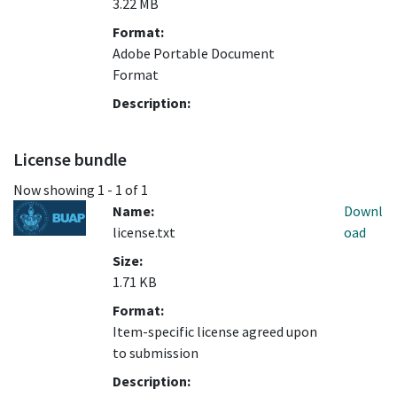
3.22 MB
Format:
Adobe Portable Document
Format
Description:
License bundle
Now showing
1 - 1 of 1
Name:
Downl
license.txt
oad
Size:
1.71 KB
Format:
Item-specific license agreed upon
to submission
Description: