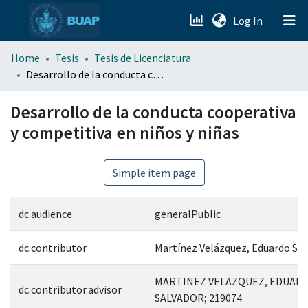
(current)
Log In
menu.section.about_menu
Home
Tesis
Tesis de Licenciatura
Desarrollo de la conducta cooperativa y competitiva en niños y niñas
All of DSpace
Desarrollo de la conducta cooperativa
y competitiva en niños y niñas
Simple item page
dc.audience
generalPublic
dc.contributor
Martínez Velázquez, Eduardo Sa
MARTINEZ VELAZQUEZ, EDUAR
dc.contributor.advisor
SALVADOR; 219074