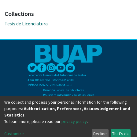
Collections
Tesis de Licenciatura
Benemérita Universidad Autónoma de Puebla
4 sur 104 Centro Histórico C.P. 72000
Teléfono +52(222) 2295500 ext. 5013
Dirección General de Bibliotecas
Boulevard Valsequillo y Av. de las Torres
Ciudad Universitaria. Col. San Manuel
We collect and process your personal information for the following
C.P. 72570
purposes:
Authentication, Preferences, Acknowledgement and
Teléfono +52 (222) 2295500 Ext 2901
Statistics
.
To learn more, please read our
privacy policy
.
Copyright © Dirección General de Bibliotecas - BUAP 2024. All right reserved.
Customize
Decline
That's ok