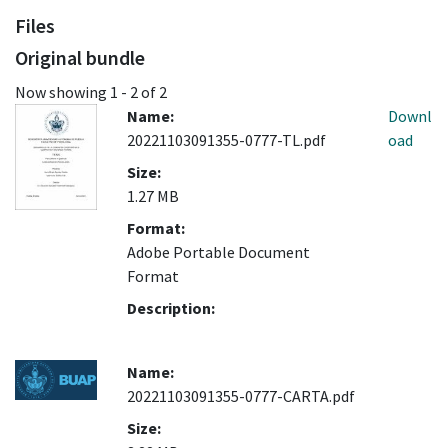
Files
Original bundle
Now showing
1 - 2 of 2
Name:
Downl
20221103091355-0777-TL.pdf
oad
Size:
1.27 MB
Format:
Adobe Portable Document
Format
Description:
Name:
20221103091355-0777-CARTA.pdf
Size: