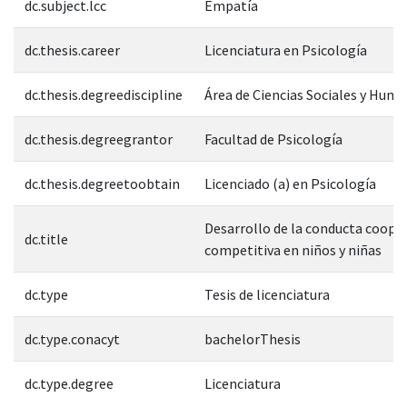
dc.subject.lcc
Empatía
dc.thesis.career
Licenciatura en Psicología
dc.thesis.degreediscipline
Área de Ciencias Sociales y Hum
dc.thesis.degreegrantor
Facultad de Psicología
dc.thesis.degreetoobtain
Licenciado (a) en Psicología
Desarrollo de la conducta cooper
dc.title
competitiva en niños y niñas
dc.type
Tesis de licenciatura
dc.type.conacyt
bachelorThesis
dc.type.degree
Licenciatura