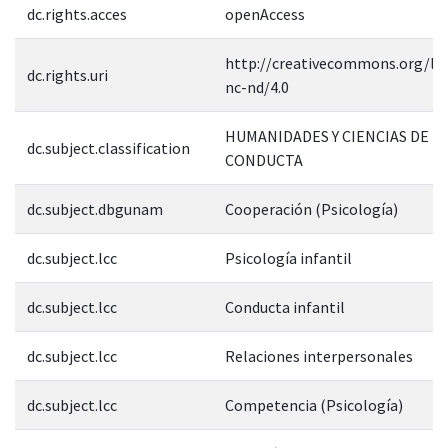
dc.rights.acces
openAccess
http://creativecommons.org/lic
dc.rights.uri
nc-nd/4.0
HUMANIDADES Y CIENCIAS DE L
dc.subject.classification
CONDUCTA
dc.subject.dbgunam
Cooperación (Psicología)
dc.subject.lcc
Psicología infantil
dc.subject.lcc
Conducta infantil
dc.subject.lcc
Relaciones interpersonales
dc.subject.lcc
Competencia (Psicología)