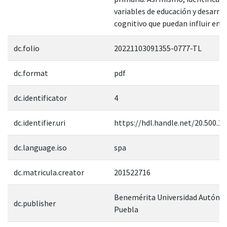
variables de educación y desarrol
cognitivo que puedan influir en e
dc.folio
20221103091355-0777-TL
dc.format
pdf
dc.identificator
4
dc.identifier.uri
https://hdl.handle.net/20.500.1
dc.language.iso
spa
dc.matricula.creator
201522716
Benemérita Universidad Autóno
dc.publisher
Puebla