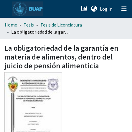
(current)
Log In
menu.section.about_menu
Home
Tesis
Tesis de Licenciatura
La obligatoriedad de la garantía en materia de alimentos, dentro del juicio de pensión alimenticia
All of DSpace
La obligatoriedad de la garantía en
materia de alimentos, dentro del
juicio de pensión alimenticia