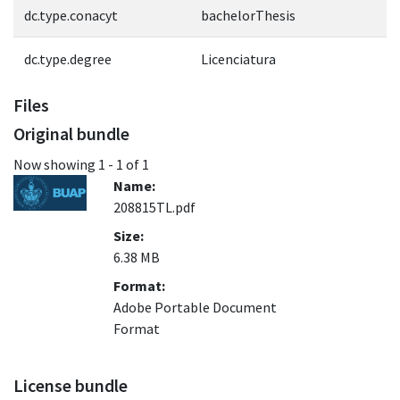
dc.type.conacyt
bachelorThesis
dc.type.degree
Licenciatura
Files
Original bundle
Now showing
1 - 1 of 1
Name:
208815TL.pdf
Size:
6.38 MB
Format:
Adobe Portable Document
Format
License bundle