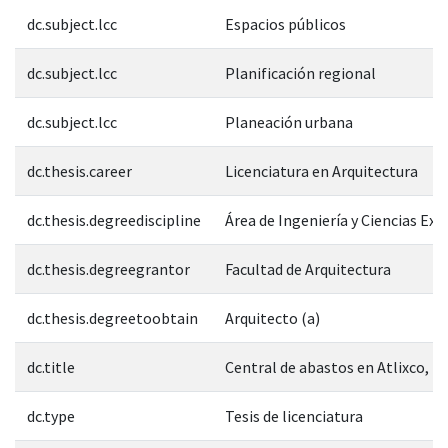
dc.subject.lcc
Espacios públicos
dc.subject.lcc
Planificación regional
dc.subject.lcc
Planeación urbana
dc.thesis.career
Licenciatura en Arquitectura
dc.thesis.degreediscipline
Área de Ingeniería y Ciencias Exa
dc.thesis.degreegrantor
Facultad de Arquitectura
dc.thesis.degreetoobtain
Arquitecto (a)
dc.title
Central de abastos en Atlixco, P
dc.type
Tesis de licenciatura