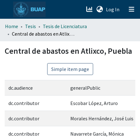
(current)
Log In
menu.section.about_menu
Home
Tesis
Tesis de Licenciatura
Central de abastos en Atlixco, Puebla
All of DSpace
Central de abastos en Atlixco, Puebla
Simple item page
dc.audience
generalPublic
dc.contributor
Escobar López, Arturo
dc.contributor
Morales Hernández, José Luis
dc.contributor
Navarrete García, Mónica