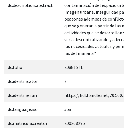
dc.description.abstract
contaminación del espacio urban
imagen urbana, inseguridad para
peatones adempas de conflictos 
que se generan a partir de las m
actividades que se desarrollan y
seria descentralizando y adecuá
las necesidades actuales y pens
las del mañana."
dc.folio
208815TL
dc.identificator
7
dc.identifier.uri
https://hdl.handle.net/20.500.1
dc.language.iso
spa
dc.matricula.creator
200208295