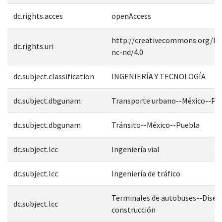
dc.rights.acces
openAccess
http://creativecommons.org/lic
dc.rights.uri
nc-nd/4.0
dc.subject.classification
INGENIERÍA Y TECNOLOGÍA
dc.subject.dbgunam
Transporte urbano--México--Pu
dc.subject.dbgunam
Tránsito--México--Puebla
dc.subject.lcc
Ingeniería vial
dc.subject.lcc
Ingeniería de tráfico
Terminales de autobuses--Diseñ
dc.subject.lcc
construcción