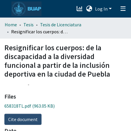
Log In
menu.section.about_menu
Home
Tesis
Tesis de Licenciatura
All of DSpace
Resignificar los cuerpos: de la discapacidad a la diversidad funcional a partir de la inclusión deportiva en la ciudad de Puebla
Resignificar los cuerpos: de la
discapacidad a la diversidad
funcional a partir de la inclusión
deportiva en la ciudad de Puebla
Files
658318TL.pdf
(963.05 KB)
Cite document
Date