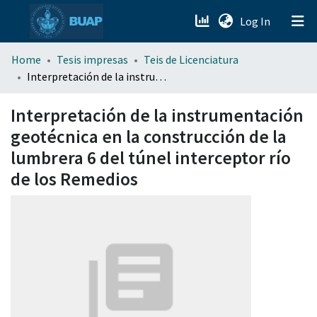
(current)
Log In
menu.section.about_menu
Home
Tesis impresas
Teis de Licenciatura
Interpretación de la instrumentación geotécnica en la construcción de la lumbrera 6 del túnel interceptor río de los Remedios
All of DSpace
Interpretación de la instrumentación
geotécnica en la construcción de la
lumbrera 6 del túnel interceptor río
de los Remedios