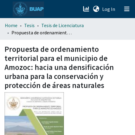
(current)
Log In
menu.section.about_menu
Home
Tesis
Tesis de Licenciatura
Propuesta de ordenamiento territorial para el municipio de Amozoc: hacia una densificación urbana para la conservación y protección de áreas naturales
All of DSpace
Propuesta de ordenamiento
territorial para el municipio de
Amozoc: hacia una densificación
urbana para la conservación y
protección de áreas naturales