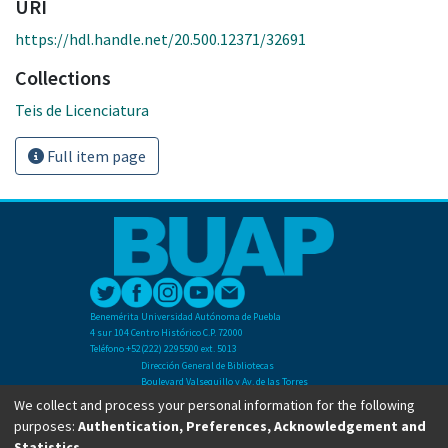
URI
https://hdl.handle.net/20.500.12371/32691
Collections
Teis de Licenciatura
Full item page
Benemérita Universidad Autónoma de Puebla
4 sur 104 Centro Histórico C.P. 72000
Teléfono +52(222) 2295500 ext. 5013
Dirección General de Bibliotecas
Boulevard Valsequillo y Av. de las Torres
Ciudad Universitaria. Col. San Manuel
We collect and process your personal information for the following
C.P. 72570
purposes:
Authentication, Preferences, Acknowledgement and
Teléfono +52 (222) 2295500 Ext 2901
Statistics
.