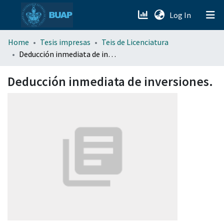
(current)
Log In
menu.section.about_menu
Home
Tesis impresas
Teis de Licenciatura
Deducción inmediata de inversiones.
All of DSpace
Deducción inmediata de inversiones.