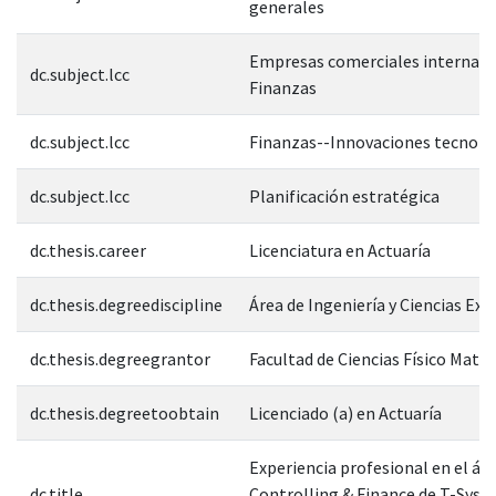
generales
Empresas comerciales internaci
dc.subject.lcc
Finanzas
dc.subject.lcc
Finanzas--Innovaciones tecnoló
dc.subject.lcc
Planificación estratégica
dc.thesis.career
Licenciatura en Actuaría
dc.thesis.degreediscipline
Área de Ingeniería y Ciencias Exa
dc.thesis.degreegrantor
Facultad de Ciencias Físico Mate
dc.thesis.degreetoobtain
Licenciado (a) en Actuaría
Experiencia profesional en el áre
dc.title
Controlling & Finance de T-Sys