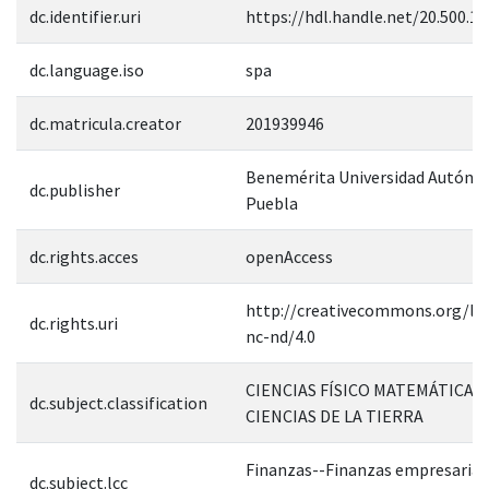
dc.identifier.uri
https://hdl.handle.net/20.500.1
dc.language.iso
spa
dc.matricula.creator
201939946
Benemérita Universidad Autóno
dc.publisher
Puebla
dc.rights.acces
openAccess
http://creativecommons.org/lic
dc.rights.uri
nc-nd/4.0
CIENCIAS FÍSICO MATEMÁTICAS 
dc.subject.classification
CIENCIAS DE LA TIERRA
Finanzas--Finanzas empresarial
dc.subject.lcc