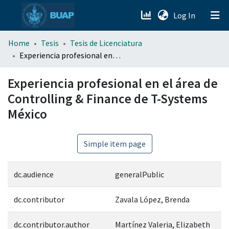
(current)
Log In
menu.section.about_menu
Home
Tesis
Tesis de Licenciatura
Experiencia profesional en el área de Controlling & Finance de T-Systems México
All of DSpace
Experiencia profesional en el área de
Controlling & Finance de T-Systems
México
Simple item page
dc.audience
generalPublic
dc.contributor
Zavala López, Brenda
dc.contributor.author
Martínez Valeria, Elizabeth