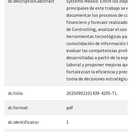
dc.description.abstract
Systems México. Entre los objet
principales de este trabajo se e
documentar los procesos de con
financiero y forecast realizados 
de Controlling, analizar el uso d
herramientas tecnológicas para 
consolidación de información fin
evaluar las competencias profes
desarrolladas a partir de la expe
laboral y proponer mejoras que
fortalezcan la eficiencia y precis
toma de decisiones estratégicas”
dc.folio
20250902101439-4205-TL
dc.format
pdf
dc.identificator
1