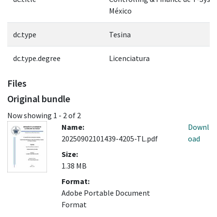
México
dc.type
Tesina
dc.type.degree
Licenciatura
Files
Original bundle
Now showing
1 - 2 of 2
Name:
Downl
20250902101439-4205-TL.pdf
oad
Size:
1.38 MB
Format:
Adobe Portable Document
Format