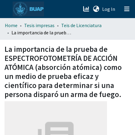
(current)
Log In
menu.section.about_menu
Home
Tesis impresas
Teis de Licenciatura
La importancia de la prueba de ESPECTROFOTOMETRÍA DE ACCIÓN ATÓMICA (absorción atómica) como un medio de prueba eficaz y científico para determinar si una persona disparó un arma de fuego.
All of DSpace
La importancia de la prueba de
ESPECTROFOTOMETRÍA DE ACCIÓN
ATÓMICA (absorción atómica) como
un medio de prueba eficaz y
científico para determinar si una
persona disparó un arma de fuego.