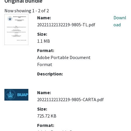
Original bundle
Now showing
1 - 2 of 2
Name:
Downl
20221122132219-9805-TL.pdf
oad
Size:
1.1 MB
Format:
Adobe Portable Document
Format
Description:
Name:
20221122132219-9805-CARTA.pdf
Size:
725.72 KB
Format: