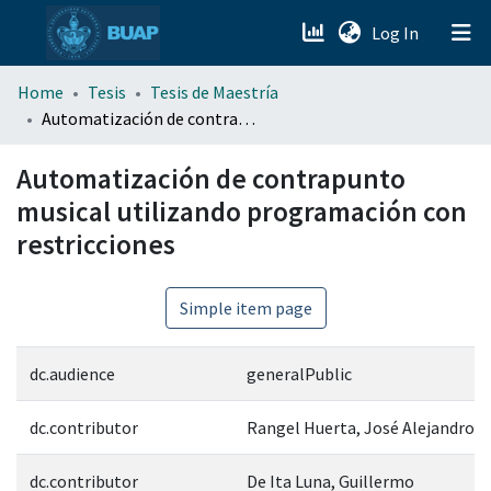
(current)
Log In
menu.section.about_menu
Home
Tesis
Tesis de Maestría
Automatización de contrapunto musical utilizando programación con restricciones
All of DSpace
Automatización de contrapunto
musical utilizando programación con
restricciones
Simple item page
dc.audience
generalPublic
dc.contributor
Rangel Huerta, José Alejandro
dc.contributor
De Ita Luna, Guillermo