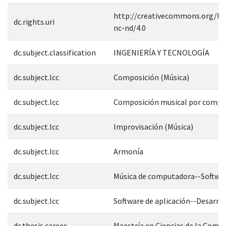
http://creativecommons.org/lic
dc.rights.uri
nc-nd/4.0
dc.subject.classification
INGENIERÍA Y TECNOLOGÍA
dc.subject.lcc
Composición (Música)
dc.subject.lcc
Composición musical por compu
dc.subject.lcc
Improvisación (Música)
dc.subject.lcc
Armonía
dc.subject.lcc
Música de computadora--Softwa
dc.subject.lcc
Software de aplicación--Desarro
dc.thesis.career
Maestría en Ciencias de la Comp