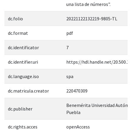
una lista de números".
dc.folio
20221122132219-9805-TL
dc.format
pdf
dc.identificator
7
dc.identifier.uri
https://hdl.handle.net/20.500.1
dc.language.iso
spa
dc.matricula.creator
220470309
Benemérita Universidad Autóno
dc.publisher
Puebla
dc.rights.acces
openAccess