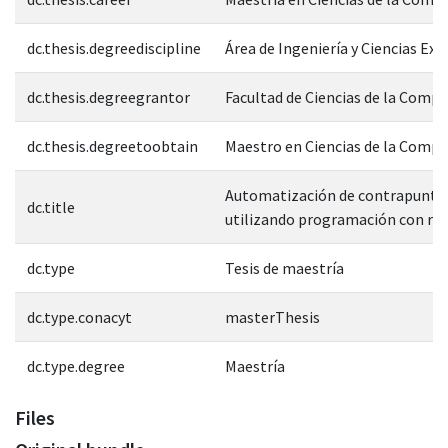
dc.thesis.degreediscipline
Área de Ingeniería y Ciencias Exa
dc.thesis.degreegrantor
Facultad de Ciencias de la Comp
dc.thesis.degreetoobtain
Maestro en Ciencias de la Comp
Automatización de contrapunto
dc.title
utilizando programación con res
dc.type
Tesis de maestría
dc.type.conacyt
masterThesis
dc.type.degree
Maestría
Files