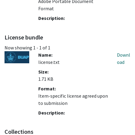
Adobe Portable Document
Format
Description:
License bundle
Now showing
1 - 1 of 1
Name:
Downl
license.txt
oad
Size:
1.71 KB
Format:
Item-specific license agreed upon
to submission
Description:
Collections