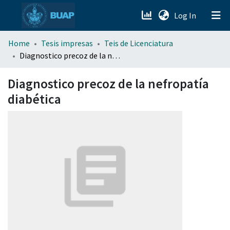
(current)
Log In
menu.section.about_menu
Home
Tesis impresas
Teis de Licenciatura
Diagnostico precoz de la nefropatía diabética
All of DSpace
Diagnostico precoz de la nefropatía
diabética