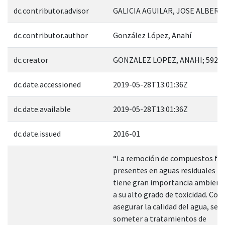
dc.contributor.advisor
GALICIA AGUILAR, JOSE ALBERT
dc.contributor.author
González López, Anahí
dc.creator
GONZALEZ LOPEZ, ANAHI; 5920
dc.date.accessioned
2019-05-28T13:01:36Z
dc.date.available
2019-05-28T13:01:36Z
dc.date.issued
2016-01
“La remoción de compuestos fen
presentes en aguas residuales in
tiene gran importancia ambient
a su alto grado de toxicidad. Con 
asegurar la calidad del agua, se 
someter a tratamientos de