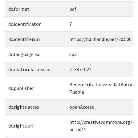
dc.format
pdf
dc.identificator
7
dc.identifier.uri
https://hdl.handle.net/20.500.1
dc.language.iso
spa
dc.matricula.creator
213471027
Benemérita Universidad Autóno
dc.publisher
Puebla
dc.rights.acces
openAccess
http://creativecommons.org/lic
dc.rights.uri
nc-nd/4