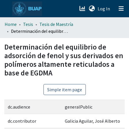
(current)
Log In
menu.section.about_menu
Home
Tesis
Tesis de Maestría
Determinación del equilibrio de adsorción de fenol y sus derivados en polímeros altamente reticulados a base de EGDMA
All of DSpace
Determinación del equilibrio de
adsorción de fenol y sus derivados en
polímeros altamente reticulados a
base de EGDMA
Simple item page
dc.audience
generalPublic
dc.contributor
Galicia Aguilar, José Alberto