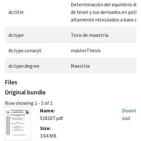
Determinación del equilibrio de 
dc.title
de fenol y sus derivados en polí
altamente reticulados a base d
dc.type
Tesis de maestría
dc.type.conacyt
masterThesis
dc.type.degree
Maestría
Files
Original bundle
Now showing
1 - 1 of 1
Name:
Downl
51816T.pdf
oad
Size:
3.64 MB