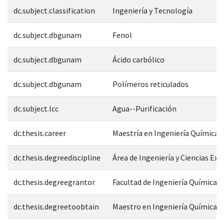
dc.subject.classification
Ingeniería y Tecnología
dc.subject.dbgunam
Fenol
dc.subject.dbgunam
Ácido carbólico
dc.subject.dbgunam
Polímeros reticulados
dc.subject.lcc
Agua--Purificación
dc.thesis.career
Maestría en Ingeniería Química
dc.thesis.degreediscipline
Área de Ingeniería y Ciencias Exa
dc.thesis.degreegrantor
Facultad de Ingeniería Química
dc.thesis.degreetoobtain
Maestro en Ingeniería Química