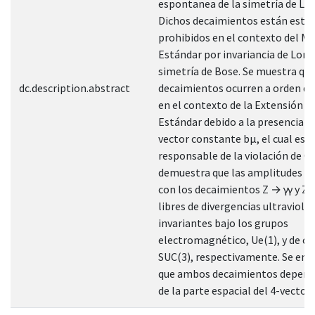
espontanea de la simetría de Lo
Dichos decaimientos están estr
prohibidos en el contexto del M
Estándar por invariancia de Lore
simetría de Bose. Se muestra qu
dc.description.abstract
decaimientos ocurren a orden de
en el contexto de la Extensión d
Estándar debido a la presencia de
vector constante bµ, el cual es e
responsable de la violación de CP
demuestra que las amplitudes a
con los decaimientos Z → γγ y Z
libres de divergencias ultraviolet
invariantes bajo los grupos
electromagnético, Ue(1), y de co
SUC(3), respectivamente. Se enc
que ambos decaimientos depend
de la parte espacial del 4-vector 