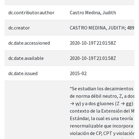
dc.contributor.author
Castro Medina, Judith
dc.creator
CASTRO MEDINA, JUDITH; 4890
dc.date.accessioned
2020-10-19T21:01:58Z
dc.date.available
2020-10-19T21:01:58Z
dc.date.issued
2015-02
“Se estudian los decaimientos d
de norma débil neutro, Z, a dos 
→ γγ) y a dos gluones (Z → gg) en
contexto de la Extensión del Mo
Estándar, la cual es una teoría
renormalizable que incorpora ef
violación de CP, CPT y violación