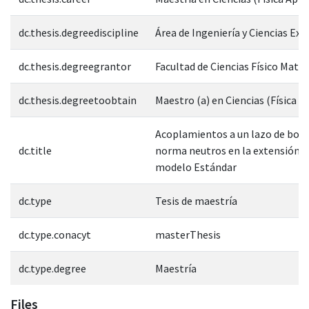
dc.thesis.degreediscipline
Área de Ingeniería y Ciencias Exa
dc.thesis.degreegrantor
Facultad de Ciencias Físico Mate
dc.thesis.degreetoobtain
Maestro (a) en Ciencias (Física A
Acoplamientos a un lazo de bos
dc.title
norma neutros en la extensión d
modelo Estándar
dc.type
Tesis de maestría
dc.type.conacyt
masterThesis
dc.type.degree
Maestría
Files