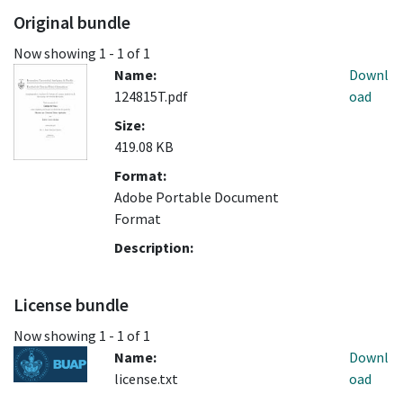
Original bundle
Now showing
1 - 1 of 1
Name:
Downl
124815T.pdf
oad
Size:
419.08 KB
Format:
Adobe Portable Document
Format
Description:
License bundle
Now showing
1 - 1 of 1
Name:
Downl
license.txt
oad