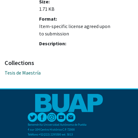
Size:
1.71 KB
Format:
Item-specific license agreed upon
to submission
Description:
Collections
Tesis de Maestría
Benemérita Universidad Autónoma de Puebla
4 sur 104 Centro Histórico C.P. 72000
Teléfono +52(222) 2295500 ext. 5013