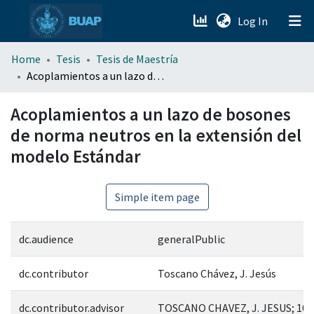
(current)
Log In
menu.section.about_menu
Home
Tesis
Tesis de Maestría
Acoplamientos a un lazo de bosones de norma neutros en la extensión del modelo Estándar
All of DSpace
Acoplamientos a un lazo de bosones
de norma neutros en la extensión del
modelo Estándar
Simple item page
dc.audience
generalPublic
dc.contributor
Toscano Chávez, J. Jesús
dc.contributor.advisor
TOSCANO CHAVEZ, J. JESUS; 103