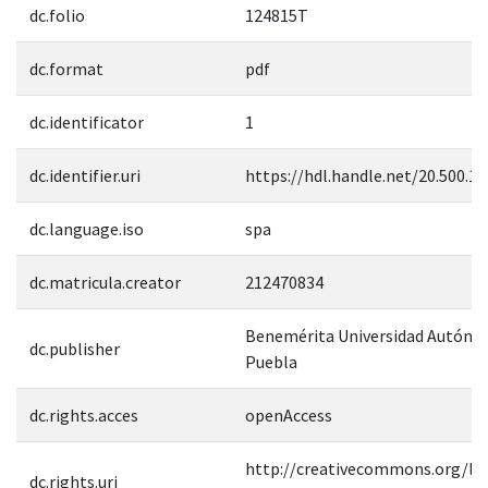
dc.folio
124815T
dc.format
pdf
dc.identificator
1
dc.identifier.uri
https://hdl.handle.net/20.500.1
dc.language.iso
spa
dc.matricula.creator
212470834
Benemérita Universidad Autóno
dc.publisher
Puebla
dc.rights.acces
openAccess
http://creativecommons.org/lic
dc.rights.uri