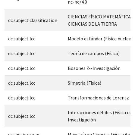
nc-nd/4.0
CIENCIAS FÍSICO MATEMÁTICAS 
dc.subject.classification
CIENCIAS DE LA TIERRA
dc.subject.lcc
Modelo estándar (Física nuclear)
dc.subject.lcc
Teoría de campos (Física)
dc.subject.lcc
Bosones Z--Investigación
dc.subject.lcc
Simetría (Física)
dc.subject.lcc
Transformaciones de Lorentz
Interacciones débiles (Física nuc
dc.subject.lcc
Investigación
dc.thesis.career
Maestría en Ciencias (Física Apli