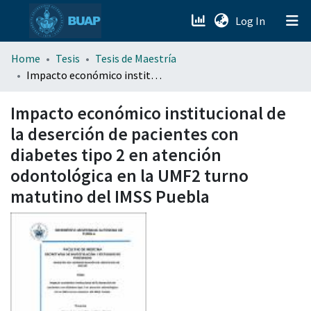
(current)
Log In
menu.section.about_menu
Home
Tesis
Tesis de Maestría
Impacto económico institucional de la deserción de pacientes con diabetes tipo 2 en atención odontológica en la UMF2 turno matutino del IMSS Puebla
All of DSpace
Impacto económico institucional de
la deserción de pacientes con
diabetes tipo 2 en atención
odontológica en la UMF2 turno
matutino del IMSS Puebla