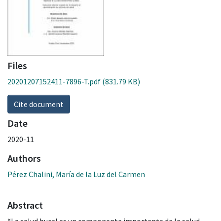
Files
20201207152411-7896-T.pdf
(831.79 KB)
Cite document
Date
2020-11
Authors
Pérez Chalini, María de la Luz del Carmen
Abstract
“La salud bucal es un componente importante de la salud