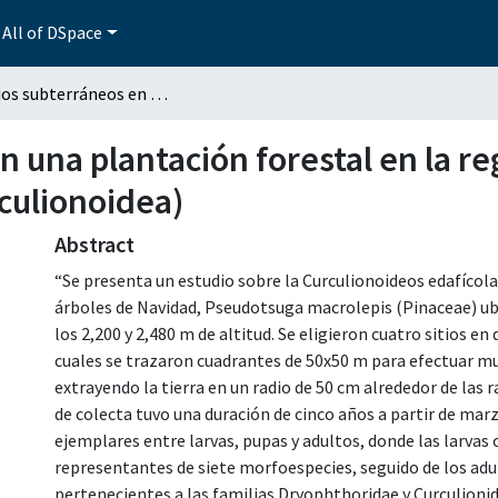
All of DSpace
Gorgojos subterráneos en una plantación forestal en la región de las Vigas, Veracruz (Coloptera: Curculionoidea)
 una plantación forestal en la reg
culionoidea)
Abstract
“Se presenta un estudio sobre la Curculionoideos edafícol
árboles de Navidad, Pseudotsuga macrolepis (Pinaceae) ubic
los 2,200 y 2,480 m de altitud. Se eligieron cuatro sitios en
cuales se trazaron cuadrantes de 50x50 m para efectuar mu
extrayendo la tierra en un radio de 50 cm alrededor de las 
de colecta tuvo una duración de cinco años a partir de mar
ejemplares entre larvas, pupas y adultos, donde las larvas
representantes de siete morfoespecies, seguido de los ad
pertenecientes a las familias Dryophthoridae y Curculionid