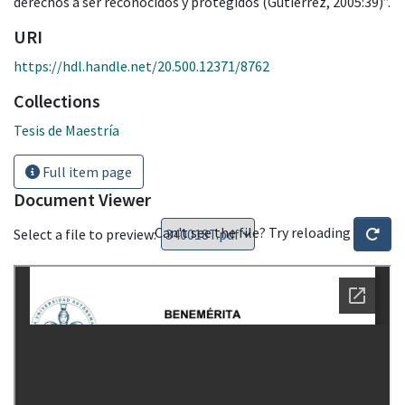
derechos a ser reconocidos y protegidos (Gutiérrez, 2005:39)”.
URI
https://hdl.handle.net/20.500.12371/8762
Collections
Tesis de Maestría
Full item page
Document Viewer
Can't see the file? Try reloading
Select a file to preview: