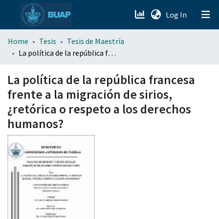
(current)
Log In
menu.section.about_menu
Home
Tesis
Tesis de Maestría
La política de la república francesa frente a la migración de sirios, ¿retórica o respeto a los derechos humanos?
All of DSpace
La política de la república francesa
frente a la migración de sirios,
¿retórica o respeto a los derechos
humanos?