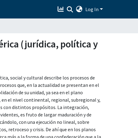
Log In
ca (jurídica, política y
ica, social y cultural describe los procesos de
procesos que, en la actualidad se presentan en el
lidación de su unidad, ya sea en el plano
en el nivel continental, regional, subregional y,
s con distintos propósitos. La integración,
videntes, es fruto de largar maduración y de
icándolo, con una ejecución no lineal, sobre
s, retroceso y crisis. De ahí que en los planos
rezca más a la forma de una confederación que a la