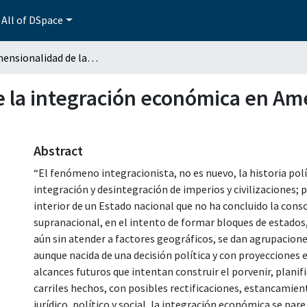
All of DSpace
La tridimensionalidad de la integración económica en América (jurídica, política y social)
 la integración económica en Améri
Abstract
“El fenómeno integracionista, no es nuevo, la historia polít
integración y desintegración de imperios y civilizaciones; 
interior de un Estado nacional que no ha concluido la conso
supranacional, en el intento de formar bloques de estados, 
aún sin atender a factores geográficos, se dan agrupacione
aunque nacida de una decisión política y con proyecciones e
alcances futuros que intentan construir el porvenir, planif
carriles hechos, con posibles rectificaciones, estancamiento
jurídico, político y social, la integración económica se pa