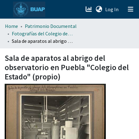
(current)
Log In
menu.section.about_menu
Home
Patrimonio Documental
Fotografías del Colegio del Estado de Puebla
Sala de aparatos al abrigo del observatorio en Puebla "Colegio del Estado" (propio)
All of DSpace
Sala de aparatos al abrigo del
observatorio en Puebla "Colegio del
Estado" (propio)