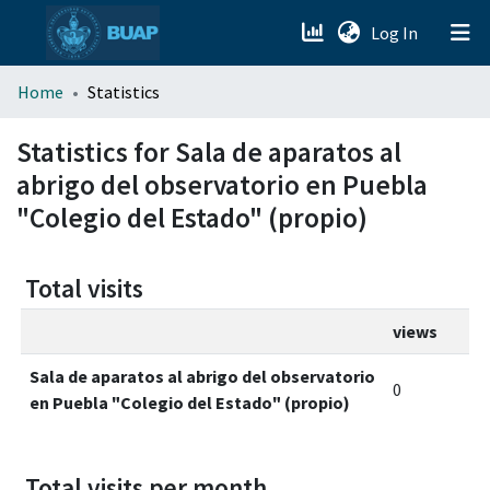
(current)
Log In
menu.section.about_menu
Home
Statistics
All of DSpace
Statistics for Sala de aparatos al
abrigo del observatorio en Puebla
"Colegio del Estado" (propio)
Total visits
views
Sala de aparatos al abrigo del observatorio
0
en Puebla "Colegio del Estado" (propio)
Total visits per month