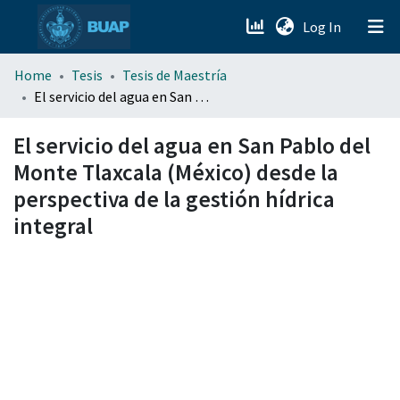
(current)
Log In
menu.section.about_menu
Home
Tesis
Tesis de Maestría
El servicio del agua en San Pablo del Monte Tlaxcala (México) desde la perspectiva de la gestión hídrica integral
All of DSpace
El servicio del agua en San Pablo del
Monte Tlaxcala (México) desde la
perspectiva de la gestión hídrica
integral