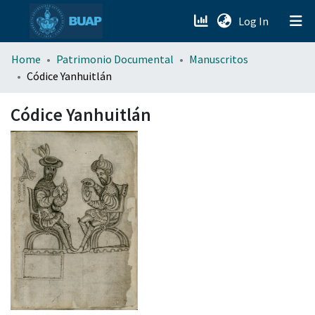
(current)
Log In
menu.section.about_menu
Home
Patrimonio Documental
Manuscritos
Códice Yanhuitlán
All of DSpace
Códice Yanhuitlán