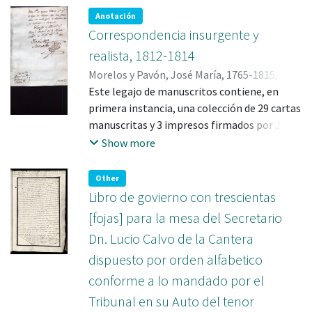
Anotación
Correspondencia insurgente y
realista, 1812-1814
Morelos y Pavón, José María, 1765-1815,
remitente
Este legajo de manuscritos contiene, en
primera instancia, una colección de 29 cartas
manuscritas y 3 impresos firmados por José
María Morelos y Pavón, dirigidas a Carlos
Show more
María de Bustamante e Ignacio López Rayón
entre 1812 y 1814. Asimismo, el legajo
Other
incluye una carta de Agustín de Quiroga y
Libro de govierno con trescientas
Manso a Luis de Iturribarría, fechada en
[fojas] para la mesa del Secretario
Veracruz el 21 de mayo de 1812, copias
Dn. Lucio Calvo de la Cantera
manuscritas de partes militares
dispuesto por orden alfabetico
incompletos, mismos que fueron fechados
en la ciudad de México entre el 21 y el 28 de
conforme a lo mandado por el
diciembre de 1811. Según Alicia Tecuanhuey,
Tribunal en su Auto del tenor
dichos partes fueron publicados en El