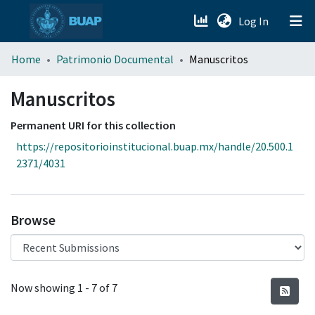
(current)
Log In
menu.section.about_menu
Home
Patrimonio Documental
Manuscritos
All of DSpace
Manuscritos
Permanent URI for this collection
https://repositorioinstitucional.buap.mx/handle/20.500.1
2371/4031
Browse
Recent Submissions
Now showing
1 - 7 of 7