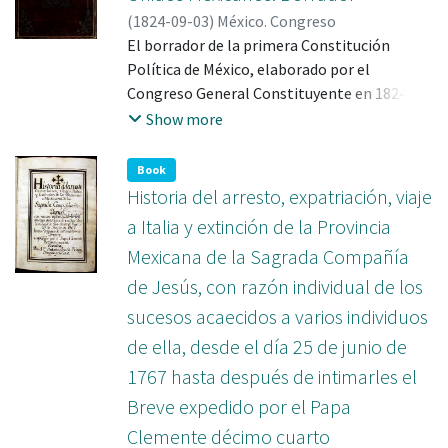
encuentra referencia al nombre del reo,
(
1824-09-03
)
México. Congreso
apellido, cargo/posición social, el delito
Constituyente (1824)
El borrador de la primera Constitución
contra la fe que cometió, fechas y las
Política de México, elaborado por el
providencias tomadas.
Congreso General Constituyente en 1824, es
el testimonio de los debates previos a la
Show more
sanción y publicación de una Constitución
nacional que significó la consolidación de un
Book
pacto mínimo, que a su vez sentara las bases
Historia del arresto, expatriación, viaje
para el proyecto de Nación. Por la única
a Italia y extinción de la Provincia
fecha que contiene (3 de septiembre) puede
Mexicana de la Sagrada Compañía
asumirse como el último borrador de la
de Jesús, con razón individual de los
Constitución, pues ésta se promulgó el 4 de
octubre de 1824. Como proyecto de
sucesos acaecidos a varios individuos
Constitución, contiene múltiples elementos
de ella, desde el día 25 de junio de
característicos de un cuaderno de trabajo
1767 hasta después de intimarles el
sobre el que se registran añadiduras,
Breve expedido por el Papa
correcciones, enmiendas, cancelaciones o
supresiones, huellas de reordenamientos de
Clemente décimo cuarto