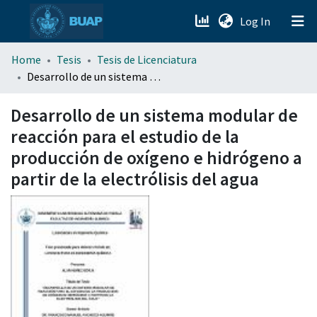
(current)
Log In
menu.section.about_menu
Home
Tesis
Tesis de Licenciatura
Desarrollo de un sistema modular de reacción para el estudio de la producción de oxígeno e hidrógeno a partir de la electrólisis del agua
All of DSpace
Desarrollo de un sistema modular de
reacción para el estudio de la
producción de oxígeno e hidrógeno a
partir de la electrólisis del agua