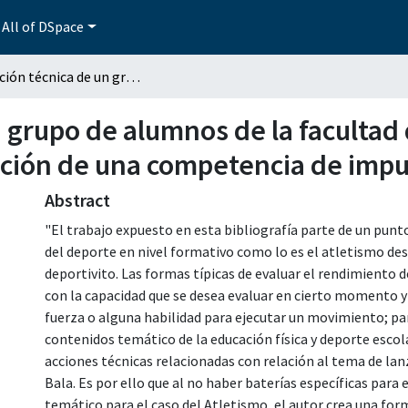
All of DSpace
Evaluación técnica de un grupo de alumnos de la facultad de cultura física (BUAP), mediante la implementación de una competencia de impulsión de la bala
 grupo de alumnos de la facultad d
ión de una competencia de impul
Abstract
"El trabajo expuesto en esta bibliografía parte de un pun
del deporte en nivel formativo como lo es el atletismo des
deportivito. Las formas típicas de evaluar el rendimiento 
con la capacidad que se desea evaluar en cierto momento y 
fuerza o alguna habilidad para ejecutar un movimiento; pa
contenidos temático de la educación física y deporte escola
acciones técnicas relacionadas con relación al tema de la
Bala. Es por ello que al no haber baterías específicas para
temático para el caso del Atletismo, el autor crea una fo