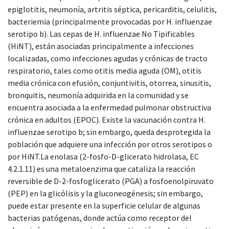
epiglotitis, neumonía, artritis séptica, pericarditis, celulitis,
bacteriemia (principalmente provocadas por H. influenzae
serotipo b). Las cepas de H. influenzae No Tipificables
(HiNT), están asociadas principalmente a infecciones
localizadas, como infecciones agudas y crónicas de tracto
respiratorio, tales como otitis media aguda (OM), otitis
media crónica con efusión, conjuntivitis, otorrea, sinusitis,
bronquitis, neumonía adquirida en la comunidad y se
encuentra asociada a la enfermedad pulmonar obstructiva
crónica en adultos (EPOC). Existe la vacunación contra H.
influenzae serotipo b; sin embargo, queda desprotegida la
población que adquiere una infección por otros serotipos o
por HiNT.La enolasa (2-fosfo-D-glicerato hidrolasa, EC
4.2.1.11) es una metaloenzima que cataliza la reacción
reversible de D-2-fosfoglicerato (PGA) a fosfoenolpiruvato
(PEP) en la glicólisis y la gluconeogénesis; sin embargo,
puede estar presente en la superficie celular de algunas
bacterias patógenas, donde actúa como receptor del