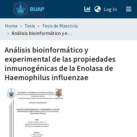
(current)
Log In
menu.section.about_menu
Home
Tesis
Tesis de Maestría
Análisis bioinformático y experimental de las propiedades inmunogénicas de la Enolasa de Haemophilus influenzae
All of DSpace
Análisis bioinformático y
experimental de las propiedades
inmunogénicas de la Enolasa de
Haemophilus influenzae