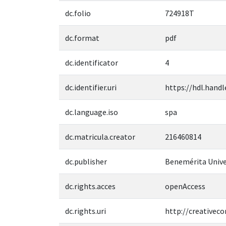
dc.folio
724918T
dc.format
pdf
dc.identificator
4
dc.identifier.uri
https://hdl.handl
dc.language.iso
spa
dc.matricula.creator
216460814
dc.publisher
Benemérita Unive
dc.rights.acces
openAccess
dc.rights.uri
http://creativec