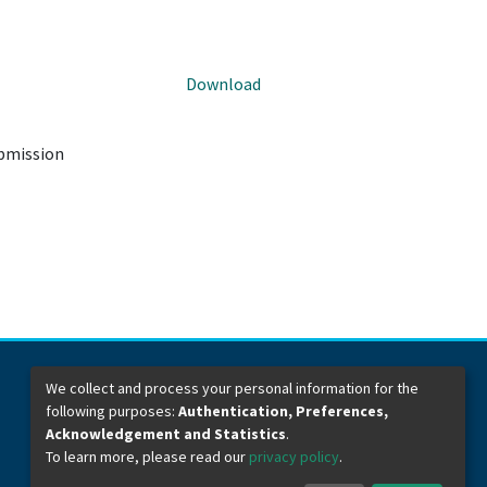
Download
ubmission
We collect and process your personal information for the
following purposes:
Authentication, Preferences,
Dirección General de Bibliotecas
Boulevard Valsequillo y Av. de las Torres
Acknowledgement and Statistics
.
Ciudad Universitaria. Col. San Manuel
To learn more, please read our
privacy policy
.
C.P. 72570
Teléfono +52 (222) 2295500 Ext 2901