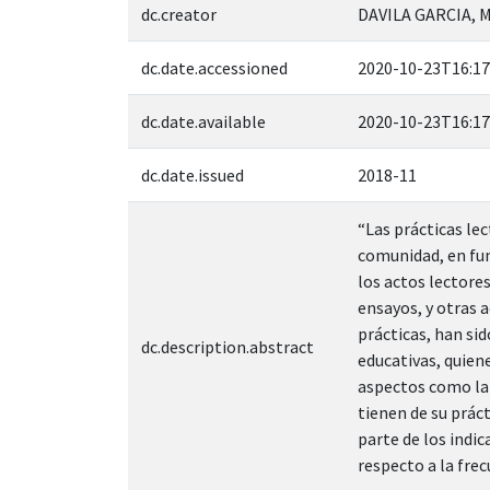
dc.creator
DAVILA GARCIA, 
dc.date.accessioned
2020-10-23T16:17
dc.date.available
2020-10-23T16:17
dc.date.issued
2018-11
“Las prácticas le
comunidad, en fun
los actos lectore
ensayos, y otras a
prácticas, han si
dc.description.abstract
educativas, quien
aspectos como la 
tienen de su prác
parte de los indic
respecto a la frec