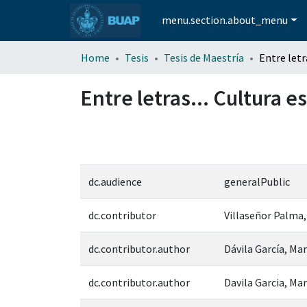
menu.section.about_menu
Home
Tesis
Tesis de Maestría
Entre letras... Cultura e
dc.audience
generalPublic
dc.contributor
Villaseñor Palma,
dc.contributor.author
Dávila García, Ma
dc.contributor.author
Davila Garcia, Ma