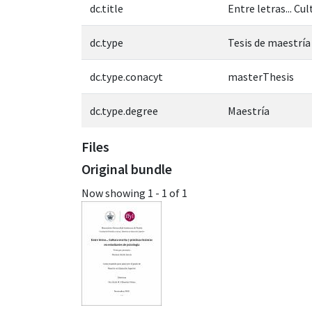
dc.title
Entre letras... Cu
dc.type
Tesis de maestría
dc.type.conacyt
masterThesis
dc.type.degree
Maestría
Files
Original bundle
Now showing
1 - 1 of 1