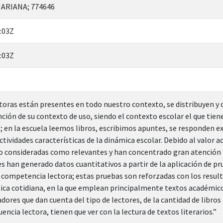
MARIANA; 774646
:03Z
:03Z
ctoras están presentes en todo nuestro contexto, se distribuyen y 
ción de su contexto de uso, siendo el contexto escolar el que tien
s; en la escuela leemos libros, escribimos apuntes, se responden e
ctividades características de la dinámica escolar. Debido al valor 
do consideradas como relevantes y han concentrado gran atención p
es han generado datos cuantitativos a partir de la aplicación de 
competencia lectora; estas pruebas son reforzadas con los resul
tica cotidiana, en la que emplean principalmente textos académicos
adores que dan cuenta del tipo de lectores, de la cantidad de libros
uencia lectora, tienen que ver con la lectura de textos literarios.”