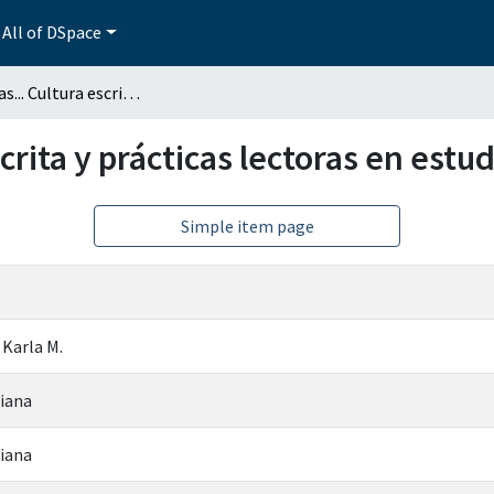
All of DSpace
Entre letras... Cultura escrita y prácticas lectoras en estudiantes de psicología
scrita y prácticas lectoras en estu
Simple item page
 Karla M.
riana
riana