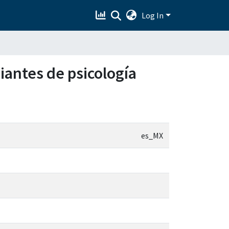
Log In
diantes de psicología
es_MX