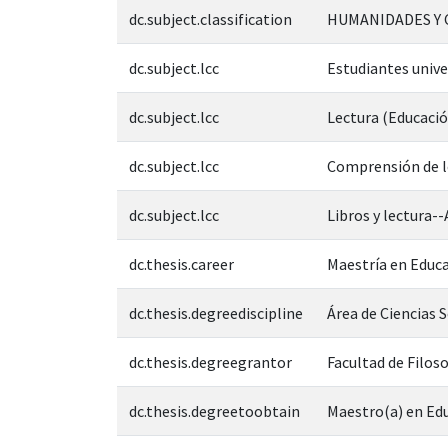
dc.subject.classification
HUMANIDADES Y 
dc.subject.lcc
Estudiantes unive
dc.subject.lcc
Lectura (Educació
dc.subject.lcc
Comprensión de l
dc.subject.lcc
Libros y lectura-
dc.thesis.career
Maestría en Educa
dc.thesis.degreediscipline
Área de Ciencias 
dc.thesis.degreegrantor
Facultad de Filoso
dc.thesis.degreetoobtain
Maestro(a) en Ed