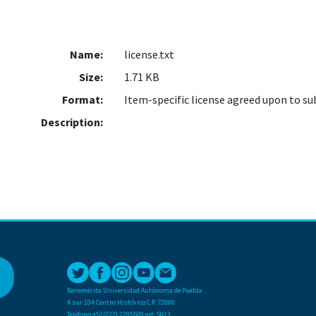
Name:
license.txt
Size:
1.71 KB
Format:
Item-specific license agreed upon to s
Description:
Benemérita Universidad Autónoma de Puebla
4 sur 104 Centro Histórico C.P. 72000
Teléfono +52(222) 2295500 ext. 5013