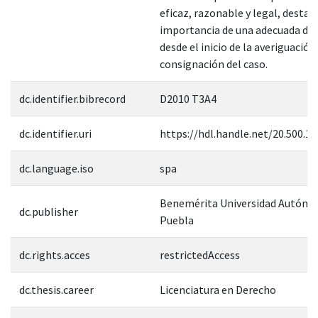
eficaz, razonable y legal, destac
importancia de una adecuada de
desde el inicio de la averiguación 
consignación del caso.
dc.identifier.bibrecord
D2010 T3A4
dc.identifier.uri
https://hdl.handle.net/20.500.1
dc.language.iso
spa
Benemérita Universidad Autóno
dc.publisher
Puebla
dc.rights.acces
restrictedAccess
dc.thesis.career
Licenciatura en Derecho