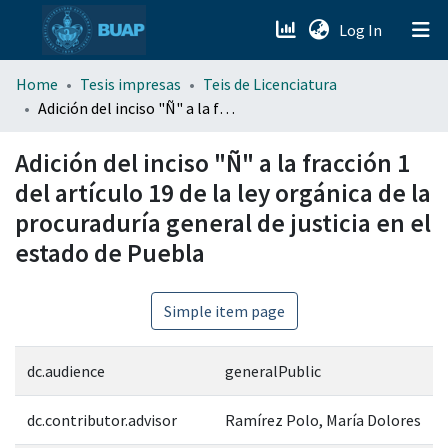
(current)
Log In
menu.section.about_menu
Home
Tesis impresas
Teis de Licenciatura
Adición del inciso "Ñ" a la fracción 1 del artículo 19 de la ley orgánica de la procuraduría general de justicia en el estado de Puebla
All of DSpace
Adición del inciso "Ñ" a la fracción 1
del artículo 19 de la ley orgánica de la
procuraduría general de justicia en el
estado de Puebla
Simple item page
dc.audience
generalPublic
dc.contributor.advisor
Ramírez Polo, María Dolores