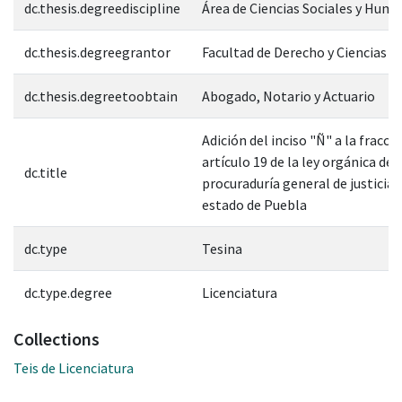
dc.thesis.degreediscipline
Área de Ciencias Sociales y Hum
dc.thesis.degreegrantor
Facultad de Derecho y Ciencias S
dc.thesis.degreetoobtain
Abogado, Notario y Actuario
Adición del inciso "Ñ" a la fracció
artículo 19 de la ley orgánica de l
dc.title
procuraduría general de justicia 
estado de Puebla
dc.type
Tesina
dc.type.degree
Licenciatura
Collections
Teis de Licenciatura