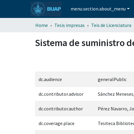
menu.section.about_menu
Home
Tesis impresas
Teis de Licenciatura
Sistema de suministro d
dc.audience
generalPublic
dc.contributor.advisor
Sánchez Meneses
dc.contributor.author
Pérez Navarro, 
dc.coverage.place
Tesiteca Bibliote