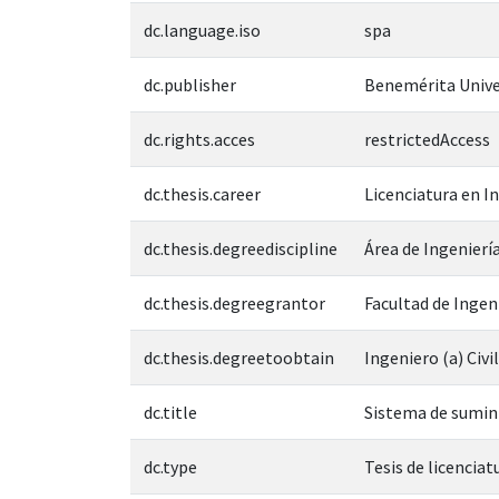
dc.language.iso
spa
dc.publisher
Benemérita Unive
dc.rights.acces
restrictedAccess
dc.thesis.career
Licenciatura en In
dc.thesis.degreediscipline
Área de Ingeniería
dc.thesis.degreegrantor
Facultad de Ingen
dc.thesis.degreetoobtain
Ingeniero (a) Civil
dc.title
Sistema de sumini
dc.type
Tesis de licenciat