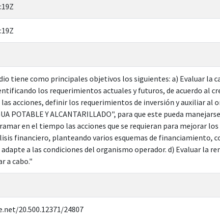
:19Z
:19Z
io tiene como principales objetivos los siguientes: a) Evaluar la c
dentificando los requerimientos actuales y futuros, de acuerdo al 
 las acciones, definir los requerimientos de inversión y auxiliar
A POTABLE Y ALCANTARILLADO", para que este pueda manejarse de 
gramar en el tiempo las acciones que se requieran para mejorar los 
álisis financiero, planteando varios esquemas de financiamiento, c
 adapte a las condiciones del organismo operador. d) Evaluar la r
r a cabo."
e.net/20.500.12371/24807