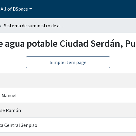
All of DSpace
Sistema de suministro de agua potable Ciudad Serdán, Puebla
e agua potable Ciudad Serdán, P
Simple item page
, Manuel
José Ramón
ca Central 3er piso