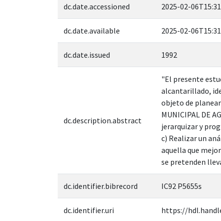
dc.date.accessioned
2025-02-06T15:31
dc.date.available
2025-02-06T15:31
dc.date.issued
1992
"El presente estud
alcantarillado, i
objeto de planear
MUNICIPAL DE AGU
dc.description.abstract
jerarquizar y pro
c) Realizar un an
aquella que mejor
se pretenden lleva
dc.identifier.bibrecord
IC92 P5655s
dc.identifier.uri
https://hdl.handl