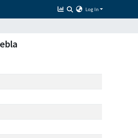
Log In
uebla