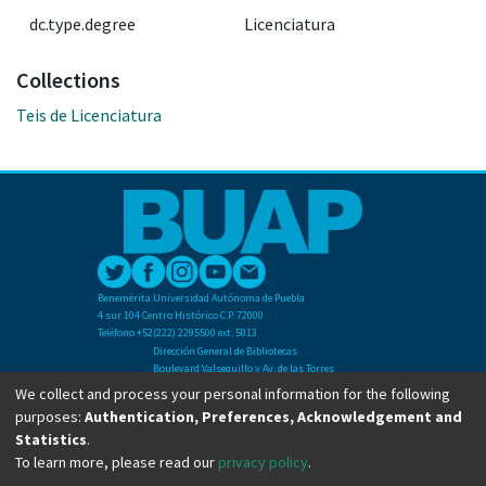
dc.type.degree
Licenciatura
Collections
Teis de Licenciatura
Benemérita Universidad Autónoma de Puebla
4 sur 104 Centro Histórico C.P. 72000
Teléfono +52(222) 2295500 ext. 5013
Dirección General de Bibliotecas
Boulevard Valsequillo y Av. de las Torres
Ciudad Universitaria. Col. San Manuel
We collect and process your personal information for the following
C.P. 72570
purposes:
Authentication, Preferences, Acknowledgement and
Teléfono +52 (222) 2295500 Ext 2901
Statistics
.
To learn more, please read our
privacy policy
.