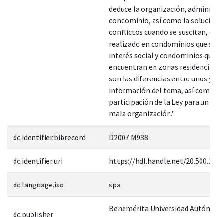
deduce la organización, administ
condominio, así como la solució
conflictos cuando se suscitan, e
realizado en condominios que so
interés social y condominios que
encuentran en zonas residenciale
son las diferencias entre unos y o
información del tema, así como 
participación de la Ley para un b
mala organización."
dc.identifier.bibrecord
D2007 M938
dc.identifier.uri
https://hdl.handle.net/20.500.1
dc.language.iso
spa
Benemérita Universidad Autóno
dc.publisher