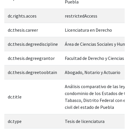
Puebla
dc.rights.acces
restrictedAccess
dc.thesis.career
Licenciatura en Derecho
dc.thesis.degreediscipline
Área de Ciencias Sociales y Hum
dc.thesis.degreegrantor
Facultad de Derecho y Ciencias S
dc.thesis.degreetoobtain
Abogado, Notario y Actuario
Análisis comparativo de las leyes
condominio de los Estados de Ch
dc.title
Tabasco, Distrito Federal con el
civil del estado de Puebla
dc.type
Tesis de licenciatura