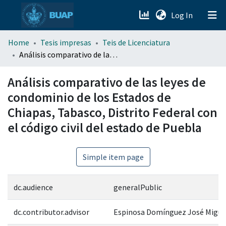
(current)
Log In
menu.section.about_menu
Home
Tesis impresas
Teis de Licenciatura
Análisis comparativo de las leyes de condominio de los Estados de Chiapas, Tabasco, Distrito Federal con el código civil del estado de Puebla
All of DSpace
Análisis comparativo de las leyes de
condominio de los Estados de
Chiapas, Tabasco, Distrito Federal con
el código civil del estado de Puebla
Simple item page
dc.audience
generalPublic
dc.contributor.advisor
Espinosa Domínguez José Migue