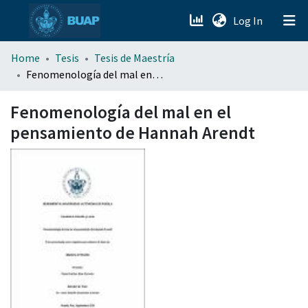
(current)
Log In
menu.section.about_menu
Home
Tesis
Tesis de Maestría
Fenomenología del mal en el pensamiento de Hannah Arendt
All of DSpace
Fenomenología del mal en el
pensamiento de Hannah Arendt