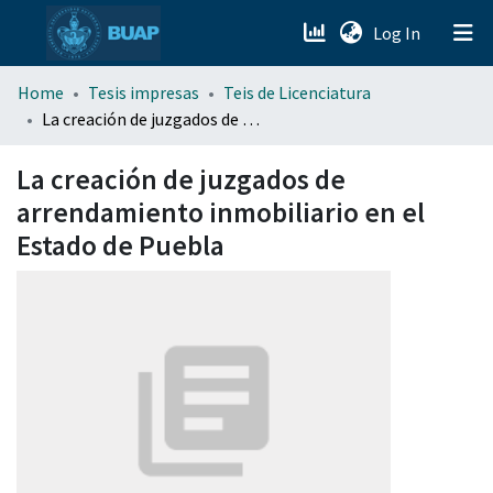
(current)
Log In
menu.section.about_menu
Home
Tesis impresas
Teis de Licenciatura
La creación de juzgados de arrendamiento inmobiliario en el Estado de Puebla
All of DSpace
La creación de juzgados de
arrendamiento inmobiliario en el
Estado de Puebla