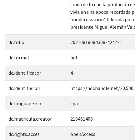
cruda de lo que la población de c
vivía en una época recordada por
‘modernización’, liderada por el
presidente Miguel Alemán Valdés
dc.folio
20210818084308-4247-T
dc.format
pdf
dc.identificator
4
dc.identifier.uri
https://hdl.handle.net/20.500.1
dc.language.iso
spa
dc.matricula.creator
219461408
dc.rights.acces
openAccess