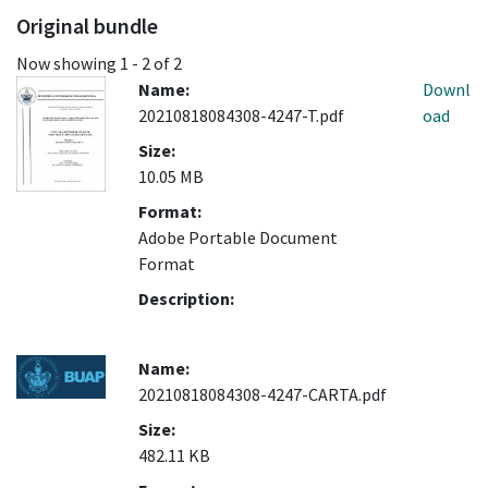
Original bundle
Now showing
1 - 2 of 2
Name:
Downl
20210818084308-4247-T.pdf
oad
Size:
10.05 MB
Format:
Adobe Portable Document
Format
Description:
Name:
20210818084308-4247-CARTA.pdf
Size:
482.11 KB