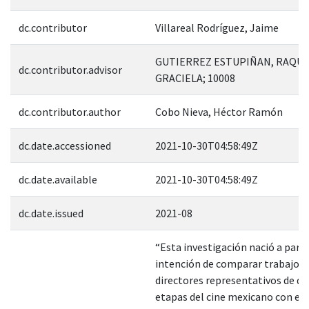
dc.contributor
Villareal Rodríguez, Jaime
GUTIERREZ ESTUPIÑAN, RAQU
dc.contributor.advisor
GRACIELA; 10008
dc.contributor.author
Cobo Nieva, Héctor Ramón
dc.date.accessioned
2021-10-30T04:58:49Z
dc.date.available
2021-10-30T04:58:49Z
dc.date.issued
2021-08
“Esta investigación nació a partir
intención de comparar trabajos 
directores representativos de di
etapas del cine mexicano con el f