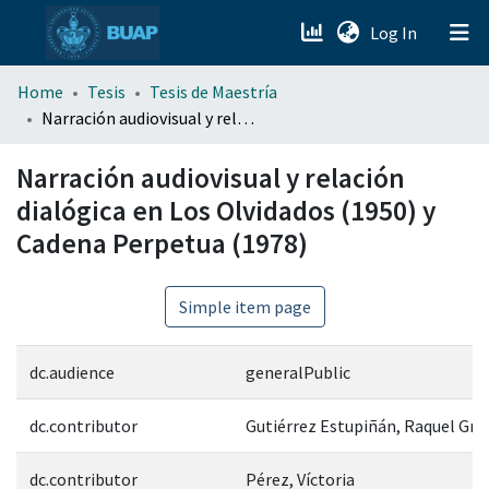
(current)
Log In
menu.section.about_menu
Home
Tesis
Tesis de Maestría
Narración audiovisual y relación dialógica en Los Olvidados (1950) y Cadena Perpetua (1978)
All of DSpace
Narración audiovisual y relación
dialógica en Los Olvidados (1950) y
Cadena Perpetua (1978)
Simple item page
dc.audience
generalPublic
dc.contributor
Gutiérrez Estupiñán, Raquel Gra
dc.contributor
Pérez, Víctoria