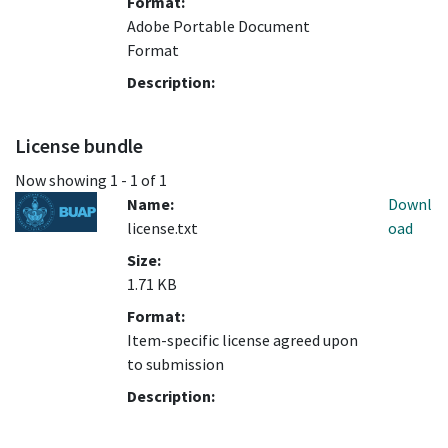
Format:
Adobe Portable Document
Format
Description:
License bundle
Now showing
1 - 1 of 1
Name:
Downl
license.txt
oad
Size:
1.71 KB
Format:
Item-specific license agreed upon
to submission
Description: