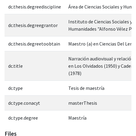
dc.thesis.degreediscipline
Área de Ciencias Sociales y Hum
Instituto de Ciencias Sociales y
dc.thesis.degreegrantor
Humanidades "Alfonso Vélez Pli
dc.thesis.degreetoobtain
Maestro (a) en Ciencias Del Leng
Narración audiovisual y relación 
dc.title
en Los Olvidados (1950) y Caden
(1978)
dc.type
Tesis de maestría
dc.type.conacyt
masterThesis
dc.type.degree
Maestría
Files