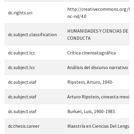
http://creativecommons.org/lic
dc.rights.uri
nc-nd/4.0
HUMANIDADES Y CIENCIAS DE L
dc.subject.classification
CONDUCTA
dc.subject.lcc
Crítica cinematográfica
dc.subject.lcc
Análisis del discurso narrativo
dc.subject.viaf
Ripstein, Arturo, 1943-
dc.subject.viaf
Arturo Ripstein, cineasta mexic
dc.subject.viaf
Buñuel, Luis, 1900-1983.
dc.thesis.career
Maestría en Ciencias Del Lengua