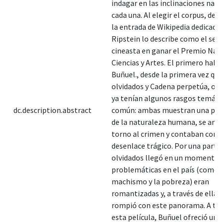
indagar en las inclinaciones narr
cada una. Al elegir el corpus, des
la entrada de Wikipedia dedicada
Ripstein lo describe como el se
cineasta en ganar el Premio Nac
Ciencias y Artes. El primero había
Buñuel., desde la primera vez que
olvidados y Cadena perpetúa, ob
ya tenían algunos rasgos temáti
dc.description.abstract
común: ambas muestran una par
de la naturaleza humana, se am
torno al crimen y contaban con 
desenlace trágico. Por una parte
olvidados llegó en un momento e
problemáticas en el país (como 
machismo y la pobreza) eran
romantizadas y, a través de ella,
rompió con este panorama. A tra
esta película, Buñuel ofreció un