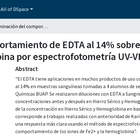
All of DSpace
Determinación del comportamiento de EDTA al 14% sobre concentraciones de hierro sérico y hemoglobina por espectrofotometría UV-VIS
ortamiento de EDTA al 14% sobre
bina por espectrofotometría UV-V
Abstract
"El EDTA tiene aplicaciones en muchos productos de uso c
al 14% en muestras sanguíneas tomadas a 4 alumnos de sex
Químicas BUAP. Se realizaron diluciones con EDTA a Sangre 
concentraciones antes y después en Hierro Sérico y Hemo
de la concentración en Hierro Sérico y Hemoglobina en base
corresponde a trabajos realizados con anterioridad de Kari
una respuesta más clara usando el método de espectrofoto
comportamiento de los iones de Fe2+ y la hemoglobina".