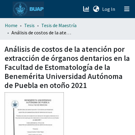
(current)
Log In
menu.section.about_menu
Home
Tesis
Tesis de Maestría
Análisis de costos de la atención por extracción de órganos dentarios en la Facultad de Estomatología de la Benemérita Universidad Autónoma de Puebla en otoño 2021
All of DSpace
Análisis de costos de la atención por
extracción de órganos dentarios en la
Facultad de Estomatología de la
Benemérita Universidad Autónoma
de Puebla en otoño 2021