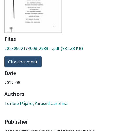
Files
20230502174008-2939-T.pdf
(831.38 KB)
Cite document
Date
2022-06
Authors
Toribio Pájaro, Yarased Carolina
Publisher
Benemérita Universidad Autónoma de Puebla