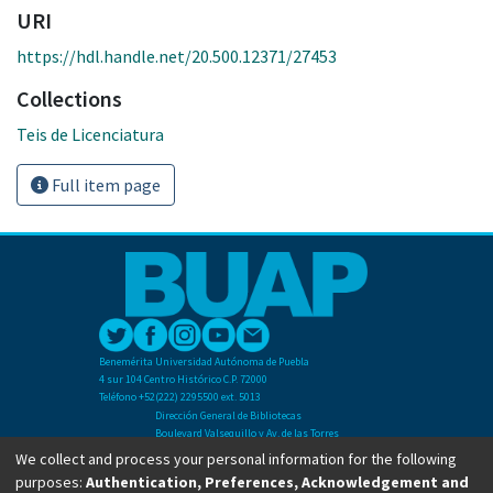
URI
https://hdl.handle.net/20.500.12371/27453
Collections
Teis de Licenciatura
Full item page
Benemérita Universidad Autónoma de Puebla
4 sur 104 Centro Histórico C.P. 72000
Teléfono +52(222) 2295500 ext. 5013
Dirección General de Bibliotecas
Boulevard Valsequillo y Av. de las Torres
Ciudad Universitaria. Col. San Manuel
We collect and process your personal information for the following
C.P. 72570
purposes:
Authentication, Preferences, Acknowledgement and
Teléfono +52 (222) 2295500 Ext 2901