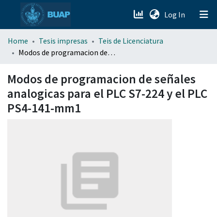
(current)
Log In
menu.section.about_menu
Home
Tesis impresas
Teis de Licenciatura
Modos de programacion de señales analogicas para el PLC S7-224 y el PLC PS4-141-mm1
All of DSpace
Modos de programacion de señales
analogicas para el PLC S7-224 y el PLC
PS4-141-mm1