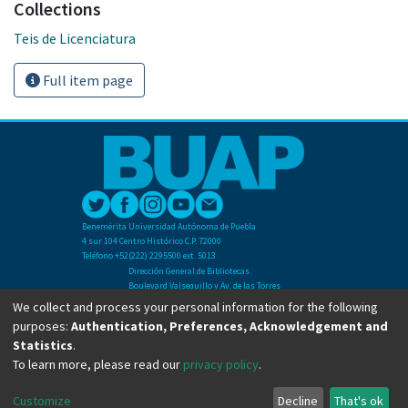
Collections
Teis de Licenciatura
Full item page
Benemérita Universidad Autónoma de Puebla
4 sur 104 Centro Histórico C.P. 72000
Teléfono +52(222) 2295500 ext. 5013
Dirección General de Bibliotecas
Boulevard Valsequillo y Av. de las Torres
Ciudad Universitaria. Col. San Manuel
We collect and process your personal information for the following
C.P. 72570
purposes:
Authentication, Preferences, Acknowledgement and
Teléfono +52 (222) 2295500 Ext 2901
Statistics
.
To learn more, please read our
privacy policy
.
Copyright © Dirección General de Bibliotecas - BUAP 2024. All right reserved.
Customize
Decline
That's ok