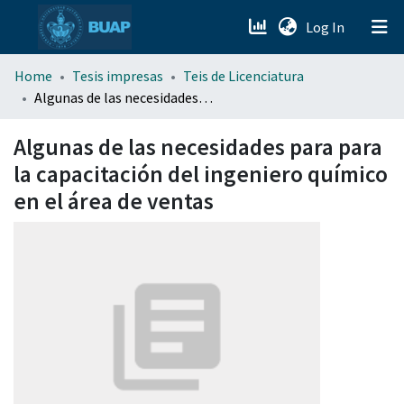
(current)
Log In
menu.section.about_menu
Home
Tesis impresas
Teis de Licenciatura
Algunas de las necesidades para para la capacitación del ingeniero químico en el área de ventas
All of DSpace
Algunas de las necesidades para para
la capacitación del ingeniero químico
en el área de ventas