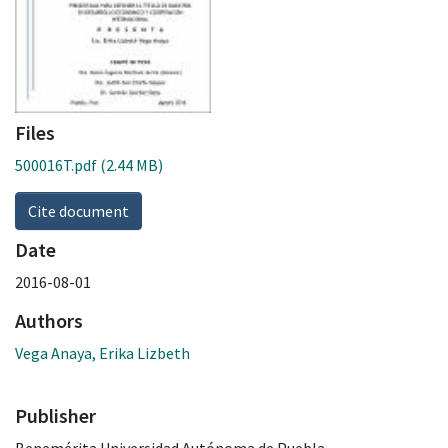
Files
500016T.pdf
(2.44 MB)
Cite document
Date
2016-08-01
Authors
Vega Anaya, Erika Lizbeth
Publisher
Benemérita Universidad Autónoma de Puebla