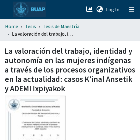
(current)
Log In
menu.section.about_menu
Home
Tesis
Tesis de Maestría
La valoración del trabajo, identidad y autonomía en las mujeres indígenas a través de los procesos organizativos en la actualidad: casos K’inal Ansetik y ADEMI Ixpiyakok
All of DSpace
La valoración del trabajo, identidad y
autonomía en las mujeres indígenas
a través de los procesos organizativos
en la actualidad: casos K’inal Ansetik
y ADEMI Ixpiyakok