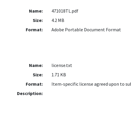
Name:
471018TL.pdf
Size:
4.2 MB
Format:
Adobe Portable Document Format
Name:
license.txt
Size:
1.71 KB
Format:
Item-specific license agreed upon to s
Description: