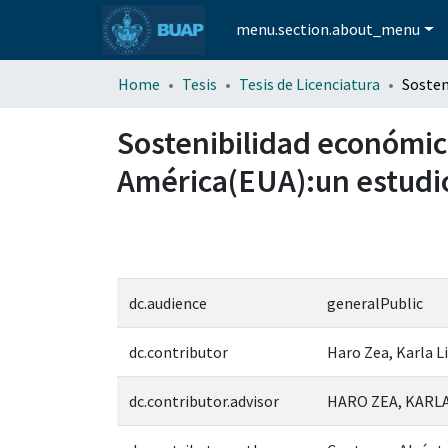
menu.section.about_menu
Home
Tesis
Tesis de Licenciatura
Sostenibilidad económic
América(EUA):un estudi
dc.audience
generalPublic
dc.contributor
Haro Zea, Karla L
dc.contributor.advisor
HARO ZEA, KARLA