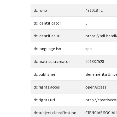
dc.folio
471018TL
dc.identificator
5
dc.identifier.uri
https://hdl.handl
dc.language.iso
spa
dc.matricula.creator
201337528
dc.publisher
Benemérita Unive
dc.rights.acces
openAccess
dc.rights.uri
http://creativec
dc.subject.classification
CIENCIAS SOCIAL