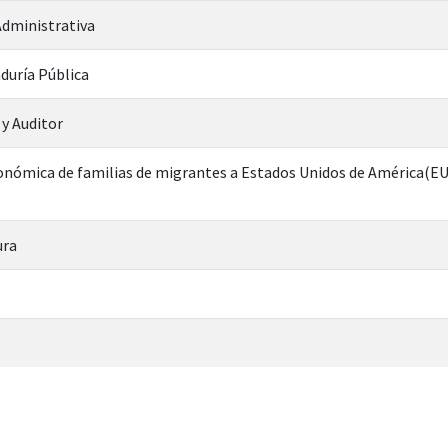
dministrativa
duría Pública
y Auditor
onómica de familias de migrantes a Estados Unidos de América(E
o
ura