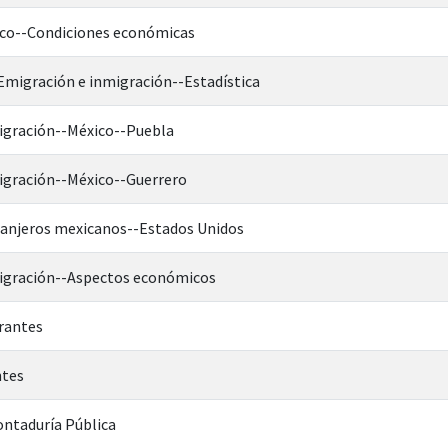
ico--Condiciones económicas
Emigración e inmigración--Estadística
igración--México--Puebla
igración--México--Guerrero
ranjeros mexicanos--Estados Unidos
igración--Aspectos económicos
rantes
ntes
ontaduría Pública