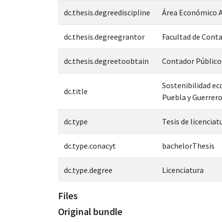
dc.thesis.degreediscipline
Área Económico A
dc.thesis.degreegrantor
Facultad de Conta
dc.thesis.degreetoobtain
Contador Público 
Sostenibilidad ec
dc.title
Puebla y Guerrer
dc.type
Tesis de licenciat
dc.type.conacyt
bachelorThesis
dc.type.degree
Licenciatura
Files
Original bundle