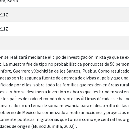
ra, Karla
:11Z
:11Z
n se realizará mediante el tipo de investigación mixta ya que se ex
et. La muestra fue de tipo no probabilística por cuotas de 50 perso
fort, Guerrero y Xochitlán de los Santos, Puebla. Como resultado
emesas son la segunda fuente de entrada de divisas al país y que una
iciada por ellas, sobre todo las familias que residen en áreas rural
este rubro se destinen a inversión o ahorro que les brinden soste
e los países de todo el mundo durante las últimas décadas se ha i
onvertido en un tema de suma relevancia para el desarrollo de las 
gobierno de México ha comenzado a realizar acciones y proyectos en
icamente políticas migratorias que toman como eje central las or
dades de origen (Muñoz Jumilla, 2002)”.