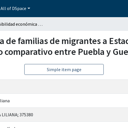
All of DSpace
Sostenibilidad económica de familias de migrantes a Estados Unidos de América(EUA):un estudio comparativo entre Puebla y Guerrero
a de familias de migrantes a Est
o comparativo entre Puebla y Gue
Simple item page
iliana
 LILIANA; 375380