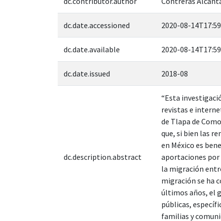
dc.contributor.author
Contreras Alcánta
dc.date.accessioned
2020-08-14T17:59
dc.date.available
2020-08-14T17:59
dc.date.issued
2018-08
“Esta investigació
revistas e intern
de Tlapa de Comon
que, si bien las r
en México es benef
dc.description.abstract
aportaciones por 
la migración entr
migración se ha c
últimos años, el 
públicas, específ
familias y comuni