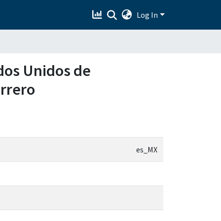
Log In
ados Unidos de
rrero
es_MX