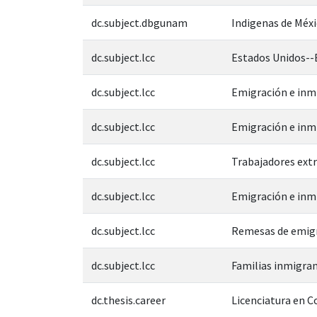
dc.subject.dbgunam
Indigenas de Méx
dc.subject.lcc
Estados Unidos--
dc.subject.lcc
Emigración e inm
dc.subject.lcc
Emigración e inm
dc.subject.lcc
Trabajadores ext
dc.subject.lcc
Emigración e inm
dc.subject.lcc
Remesas de emig
dc.subject.lcc
Familias inmigra
dc.thesis.career
Licenciatura en C