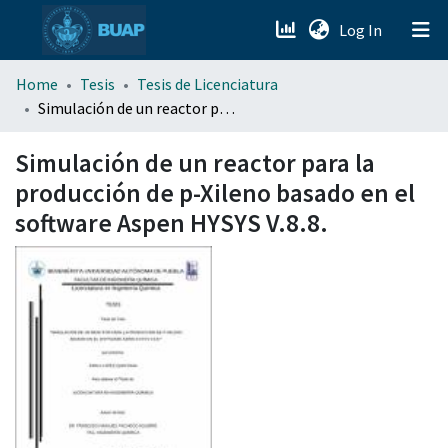
(current)
Log In
menu.section.about_menu
Home
Tesis
Tesis de Licenciatura
Simulación de un reactor para la producción de p-Xileno basado en el software Aspen HYSYS V.8.8.
All of DSpace
Simulación de un reactor para la
producción de p-Xileno basado en el
software Aspen HYSYS V.8.8.