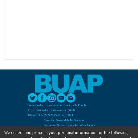
Benemérita Universidad Autónoma de Puebla
4 sur 104 Centro Histórico C.P. 72000
Teléfono +52(222) 2295500 ext. 5013
Dirección General de Bibliotecas
Boulevard Valsequillo y Av. de las Torres
Ciudad Universitaria. Col. San Manuel
We collect and process your personal information for the following
C.P. 72570