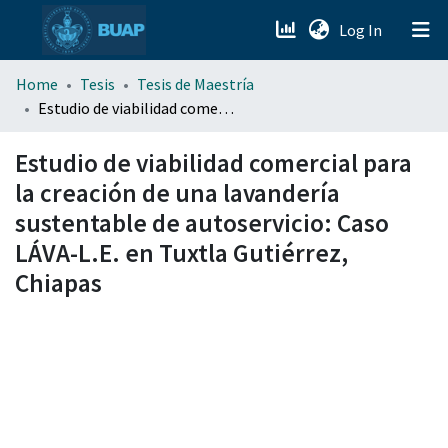
(current)
Log In
menu.section.about_menu
Home
Tesis
Tesis de Maestría
Estudio de viabilidad comercial para la creación de una lavandería sustentable de autoservicio: Caso LÁVA-L.E. en Tuxtla Gutiérrez, Chiapas
All of DSpace
Estudio de viabilidad comercial para
la creación de una lavandería
sustentable de autoservicio: Caso
LÁVA-L.E. en Tuxtla Gutiérrez,
Chiapas