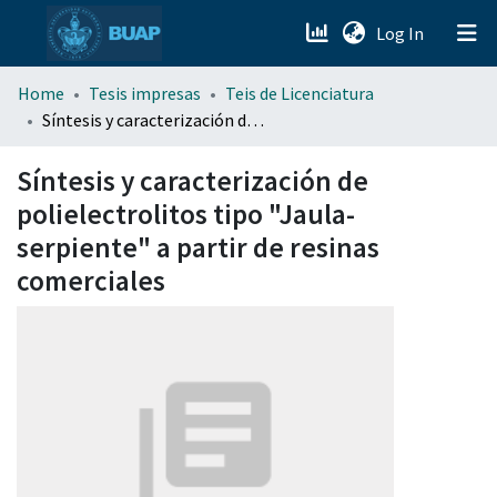
(current)
Log In
menu.section.about_menu
Home
Tesis impresas
Teis de Licenciatura
Síntesis y caracterización de polielectrolitos tipo "Jaula-serpiente" a partir de resinas comerciales
All of DSpace
Síntesis y caracterización de
polielectrolitos tipo "Jaula-
serpiente" a partir de resinas
comerciales