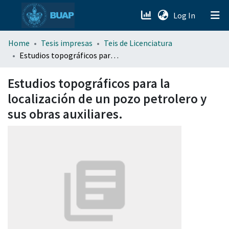
(current)
Log In
menu.section.about_menu
Home
Tesis impresas
Teis de Licenciatura
Estudios topográficos para la localización de un pozo petrolero y sus obras auxiliares.
All of DSpace
Estudios topográficos para la
localización de un pozo petrolero y
sus obras auxiliares.