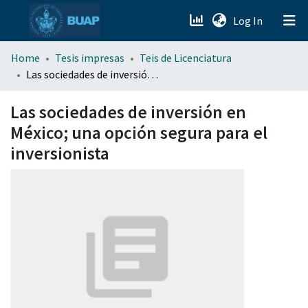
(current)
Log In
menu.section.about_menu
Home
Tesis impresas
Teis de Licenciatura
Las sociedades de inversión en México; una opción segura para el inversionista
All of DSpace
Las sociedades de inversión en
México; una opción segura para el
inversionista