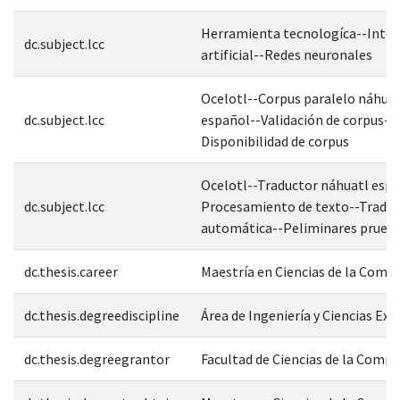
Herramienta tecnologíca--Intel
dc.subject.lcc
artificial--Redes neuronales
Ocelotl--Corpus paralelo náhuat
dc.subject.lcc
español--Validación de corpus--
Disponibilidad de corpus
Ocelotl--Traductor náhuatl espa
dc.subject.lcc
Procesamiento de texto--Traduc
automática--Peliminares prueb
dc.thesis.career
Maestría en Ciencias de la Comp
dc.thesis.degreediscipline
Área de Ingeniería y Ciencias Exa
dc.thesis.degreegrantor
Facultad de Ciencias de la Comp