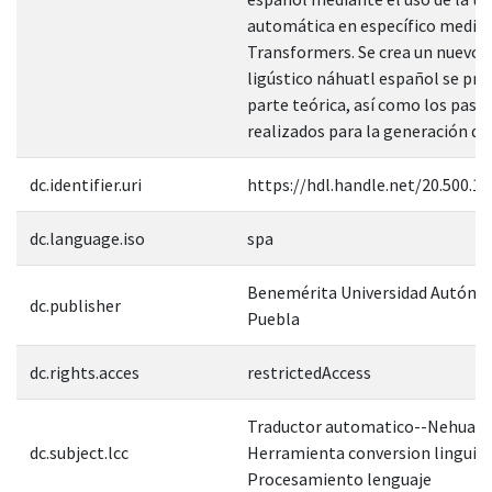
automática en específico median
Transformers. Se crea un nuevo 
ligústico náhuatl español se pre
parte teórica, así como los paso
realizados para la generación de
dc.identifier.uri
https://hdl.handle.net/20.500.1
dc.language.iso
spa
Benemérita Universidad Autóno
dc.publisher
Puebla
dc.rights.acces
restrictedAccess
Traductor automatico--Nehuatl
dc.subject.lcc
Herramienta conversion linguist
Procesamiento lenguaje