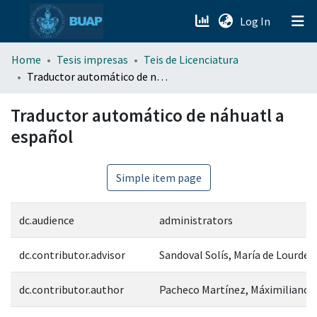
(current)
Log In
menu.section.about_menu
Home
Tesis impresas
Teis de Licenciatura
Traductor automático de náhuatl a español
All of DSpace
Traductor automático de náhuatl a
español
Simple item page
dc.audience
administrators
dc.contributor.advisor
Sandoval Solís, María de Lourdes
dc.contributor.author
Pacheco Martínez, Máximiliano 