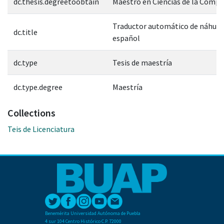
dc.thesis.degreetoobtain
Maestro en Ciencias de la Comp
Traductor automático de náhuat
dc.title
español
dc.type
Tesis de maestría
dc.type.degree
Maestría
Collections
Teis de Licenciatura
Benemérita Universidad Autónoma de Puebla
4 sur 104 Centro Histórico C.P. 72000