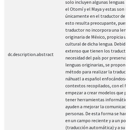
solo incluyen algunas lenguas p
el Otomí y el Maya y estas son in
únicamente en el traductor de Mi
esto resulta preocupante, puest
traductor no incorpora una leng
originaria de México, propicia un
cultural de dicha lengua. Debido 
extenso que tienen los traductor
dc.description.abstract
necesidad del país por preservar 
lenguas originarias, se propone d
método para realizar la traducci
náhuatl a español enfocándose e
contextos recopilados, con el fin
empezar a crear modelos que p
tener herramientas informática
ayuden a mejorar la comunicació
personas. De esta forma se han 
en un campo reciente y a un por 
(traducción automática) y a su ve