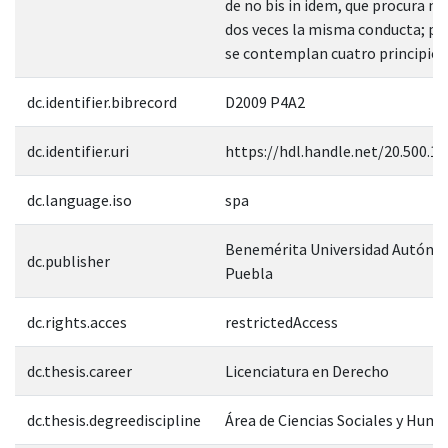
de no bis in idem, que procura no
dos veces la misma conducta; par
se contemplan cuatro principios
dc.identifier.bibrecord
D2009 P4A2
dc.identifier.uri
https://hdl.handle.net/20.500.1
dc.language.iso
spa
Benemérita Universidad Autóno
dc.publisher
Puebla
dc.rights.acces
restrictedAccess
dc.thesis.career
Licenciatura en Derecho
dc.thesis.degreediscipline
Área de Ciencias Sociales y Hum