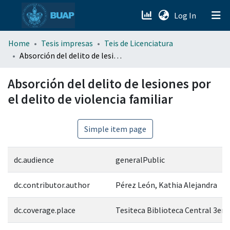
(current)
Log In
menu.section.about_menu
Home
Tesis impresas
Teis de Licenciatura
Absorción del delito de lesiones por el delito de violencia familiar
All of DSpace
Absorción del delito de lesiones por
el delito de violencia familiar
Simple item page
dc.audience
generalPublic
dc.contributor.author
Pérez León, Kathia Alejandra
dc.coverage.place
Tesiteca Biblioteca Central 3er 