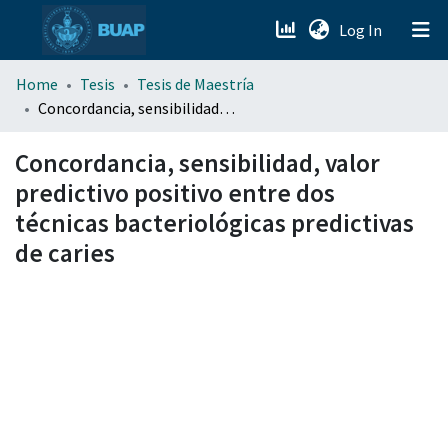
(current)
Log In
menu.section.about_menu
Home
Tesis
Tesis de Maestría
Concordancia, sensibilidad, valor predictivo positivo entre dos técnicas bacteriológicas predictivas de caries
All of DSpace
Concordancia, sensibilidad, valor
predictivo positivo entre dos
técnicas bacteriológicas predictivas
de caries