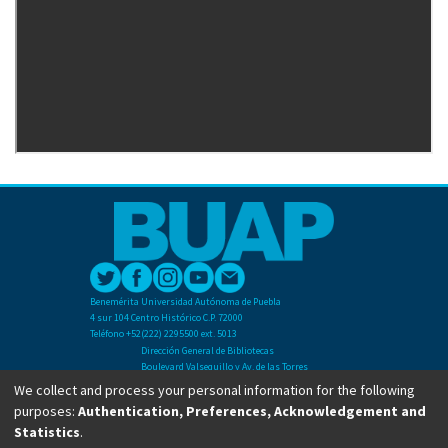
Benemérita Universidad Autónoma de Puebla
4 sur 104 Centro Histórico C.P. 72000
Teléfono +52(222) 2295500 ext. 5013
Dirección General de Bibliotecas
Boulevard Valsequillo y Av. de las Torres
Ciudad Universitaria. Col. San Manuel
We collect and process your personal information for the following
C.P. 72570
purposes:
Authentication, Preferences, Acknowledgement and
Teléfono +52 (222) 2295500 Ext 2901
Statistics
.