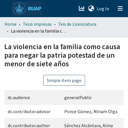
(current)
Log In
menu.section.about_menu
Home
Tesis impresas
Teis de Licenciatura
La violencia en la familia como causa para negar la patria potestad de un menor de siete años
All of DSpace
La violencia en la familia como causa
para negar la patria potestad de un
menor de siete años
Simple item page
dc.audience
generalPublic
dc.contributor.advisor
Ponce Gómez, Miriam Olga
dc.contributor.author
Sánchez Alcántara, Alma