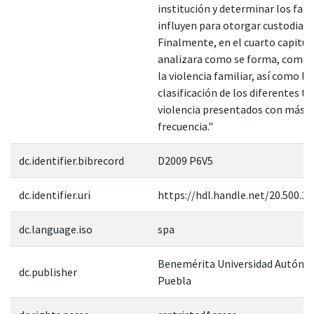
institución y determinar los fac
influyen para otorgar custodia.
Finalmente, en el cuarto capitul
analizara como se forma, como 
la violencia familiar, así como la
clasificación de los diferentes ti
violencia presentados con más
frecuencia."
dc.identifier.bibrecord
D2009 P6V5
dc.identifier.uri
https://hdl.handle.net/20.500.1
dc.language.iso
spa
Benemérita Universidad Autóno
dc.publisher
Puebla