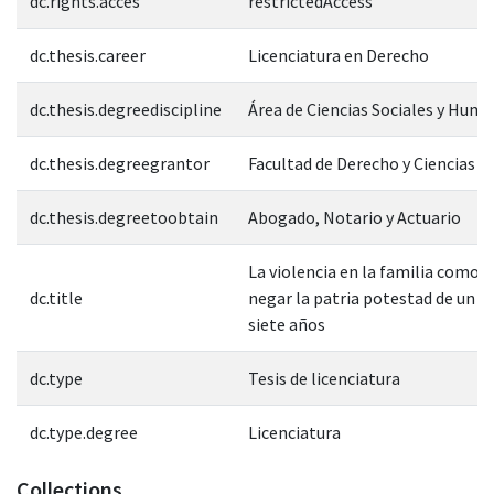
dc.rights.acces
restrictedAccess
dc.thesis.career
Licenciatura en Derecho
dc.thesis.degreediscipline
Área de Ciencias Sociales y Hum
dc.thesis.degreegrantor
Facultad de Derecho y Ciencias S
dc.thesis.degreetoobtain
Abogado, Notario y Actuario
La violencia en la familia como 
dc.title
negar la patria potestad de un 
siete años
dc.type
Tesis de licenciatura
dc.type.degree
Licenciatura
Collections