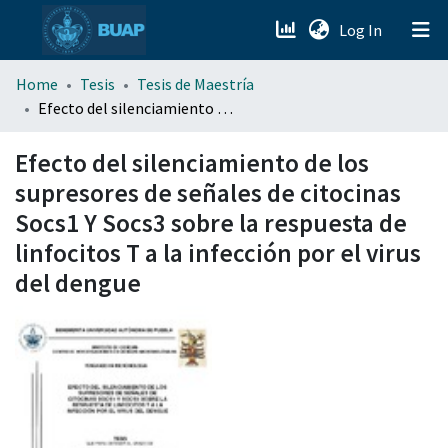
(current)
Log In
menu.section.about_menu
Home
Tesis
Tesis de Maestría
Efecto del silenciamiento de los supresores de señales de citocinas Socs1 Y Socs3 sobre la respuesta de linfocitos T a la infección por el virus del dengue
All of DSpace
Efecto del silenciamiento de los
supresores de señales de citocinas
Socs1 Y Socs3 sobre la respuesta de
linfocitos T a la infección por el virus
del dengue