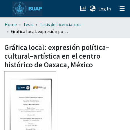
(current)
Log In
menu.section.about_menu
Home
Tesis
Tesis de Licenciatura
Gráfica local: expresión política–cultural–artística en el centro histórico de Oaxaca, México
All of DSpace
Gráfica local: expresión política–
cultural–artística en el centro
histórico de Oaxaca, México